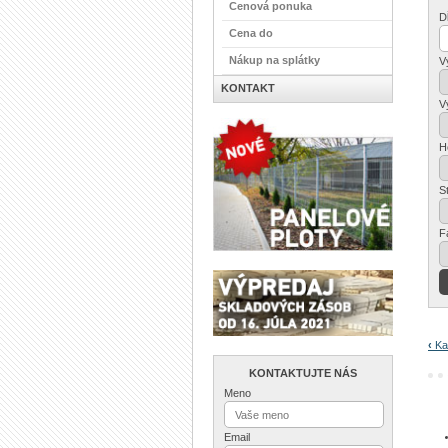
Cenová ponuka
D
Cena do
Nákup na splátky
V
KONTAKT
V
H
St
F
‹
Kal
KONTAKTUJTE NÁS
Meno
Email