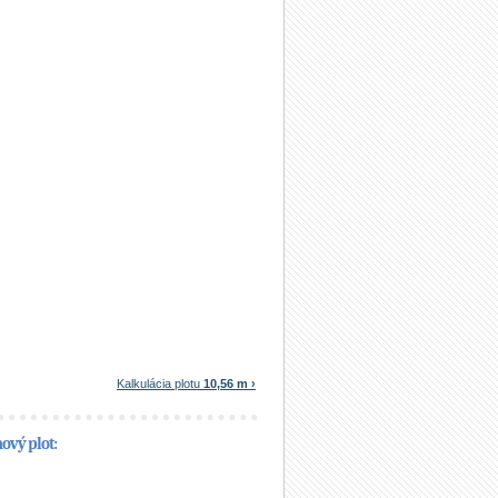
Kalkulácia plotu
10,56 m ›
ový plot: