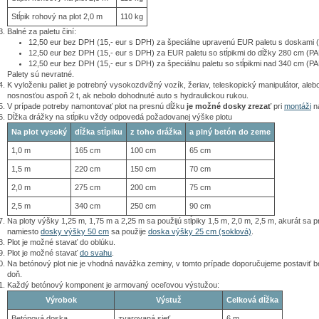
Stĺpik rohový na plot 2,0 m
110 kg
Balné za paletu činí:
12,50 eur bez DPH (15,- eur s DPH) za špeciálne upravenú EUR paletu s doskami 
12,50 eur bez DPH (15,- eur s DPH) za EUR paletu so stĺpikmi do dĺžky 280 cm (PA
12,50 eur bez DPH (15,- eur s DPH) za špeciálnu paletu so stĺpikmi nad 340 cm (PA
Palety sú nevratné.
K vyloženiu paliet je potrebný vysokozdvižný vozík, žeriav, teleskopický manipulátor, aleb
nosnosťou aspoň 2 t, ak nebolo dohodnuté auto s hydraulickou rukou.
V prípade potreby namontovať plot na presnú dĺžku
je možné dosky zrezať
pri
montáži
na
Dĺžka drážky na stĺpiku vždy odpovedá požadovanej výške plotu
Na plot vysoký
dĺžka stĺpiku
z toho drážka
a plný betón do zeme
1,0 m
165 cm
100 cm
65 cm
1,5 m
220 cm
150 cm
70 cm
2,0 m
275 cm
200 cm
75 cm
2,5 m
340 cm
250 cm
90 cm
Na ploty výšky 1,25 m, 1,75 m a 2,25 m sa použijú stĺpiky 1,5 m, 2,0 m, 2,5 m, akurát sa p
namiesto
dosky výšky 50 cm
sa použije
doska výšky 25 cm (soklová)
.
Plot je možné stavať do oblúku.
Plot je možné stavať
do svahu
.
Na betónový plot nie je vhodná navážka zeminy, v tomto prípade doporučujeme postaviť b
doň.
Každý betónový komponent je armovaný oceľovou výstužou:
Výrobok
Výstuž
Celková dĺžka
Betónová doska
zvarovaná sieť
6 m