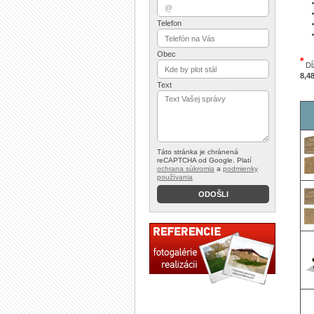
Telefon
Obec
*
Dĺ
8,4
Text
Táto stránka je chránená
reCAPTCHA od Google. Platí
ochrana súkromia
a
podmienky
používania