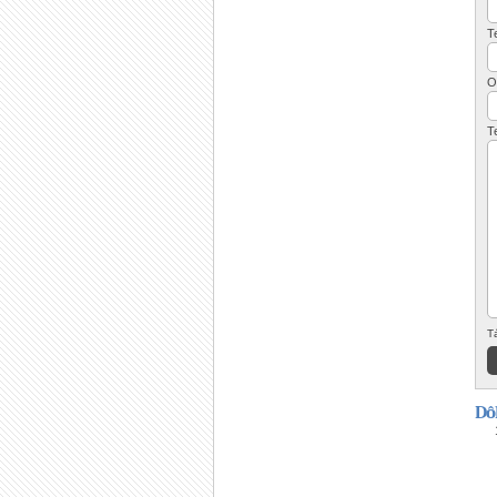
T
O
T
T
Dô