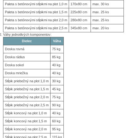
Paleta s betónovými stĺpikmi na plot 1,0 m
170x80 cm
max. 30 ks
Paleta s betónovými stĺpikmi na plot 1,5 m
225x80 cm
max. 25 ks
Paleta s betónovými stĺpikmi na plot 2,0 m
280x80 cm
max. 25 ks
Paleta s betónovými stĺpikmi na plot 2,5 m
345x80 cm
max. 20 ks
Váhy jednotlivých komponentov:
Dielec
Váha
Doska rovná
75 kg
Doska rádius
85 kg
Doska sokel
40 kg
Doska mriežka
40 kg
Stĺpik priebežný na plot 1,0 m
30 kg
Stĺpik priebežný na plot 1,5 m
45 kg
Stĺpik priebežný na plot 2,0 m
75 kg
Stĺpik priebežný na plot 2,5 m
90 kg
Stĺpik koncový na plot 1,0 m
40 kg
Stĺpik koncový na plot 1,5 m
60 kg
Stĺpik koncový na plot 2,0 m
95 kg
Stĺpik koncový na plot 2,5 m
115 kg