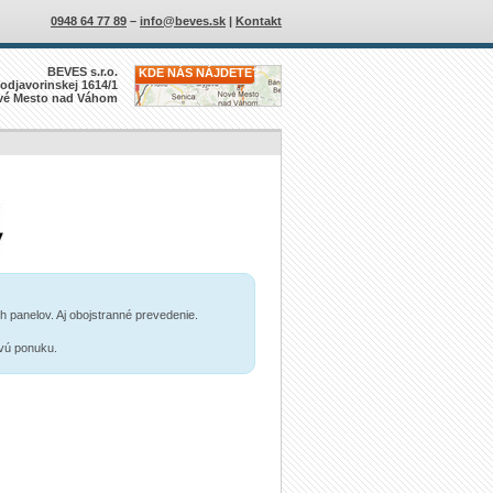
0948 64 77 89
–
info@beves.sk
|
Kontakt
BEVES s.r.o.
KDE NÁS NÁJDETE?
odjavorinskej 1614/1
vé Mesto nad Váhom
h panelov. Aj obojstranné prevedenie.
vú ponuku.