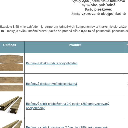
2,00
Výšky
, horná doska
rádiusová
obojpohľadná
Výplň
pieskovec
Farby
vzorované obojpohľadné
Stĺpiky
žka plotu
8,48 m
je vzhľadom k rozmerom jednotlivých komponentov, z ktorých je plot zlože
8 m
. Dosky je avšak možné zrezať, takže sa presná dĺžka
8,48 m
dá pri montáži pohodlne d
Obrázok
Produkt
Betónová doska rádius obojpohľadná
Betónová doska rovná obojpohľadná
Betónový stĺpik priebežný na 2,0 m plot (280 cm) vzorovaný
obojpohľadný
Betónový stĺpik koncový na 2,0 m plot (280 cm) vzorovaný