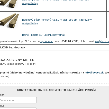
obojpohľadný
Betónový stĺpik koncový na 2,0 m plot (280 cm) vzorovaný
obojpohľadný
Balné - paleta EUR/EPAL (nevratná)
prava kamkoľvek po SR, cena na
vyžiadanie
na tel:
0948 64 77 89
, alebo e-mail
info@beves
LKOM bez dopravy
ENA ZA BEŽNÝ METER
ELKOM bez dopravy ÷ 8,48 m)
 presnú (alebo individuálnu) cenovú kalkuláciu nás kontaktujte na
info@beves.sk
, al
išiková
).
KONTAKTUJTE MA OHĽADOM TEJTO KALKULÁCIE PROSÍM:
eno
mail