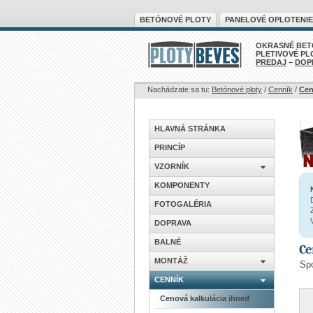
BETÓNOVÉ PLOTY
PANELOVÉ OPLOTENIE
OKRASNÉ BET
PLETIVOVÉ PL
PREDAJ
–
DOP
Nachádzate sa tu:
Betónové ploty
/
Cenník
/
Cen
HLAVNÁ STRÁNKA
PRINCÍP
VZORNÍK
KOMPONENTY
FOTOGALÉRIA
DOPRAVA
BALNÉ
Ce
MONTÁŽ
Spo
CENNÍK
Cenová kalkulácia ihneď