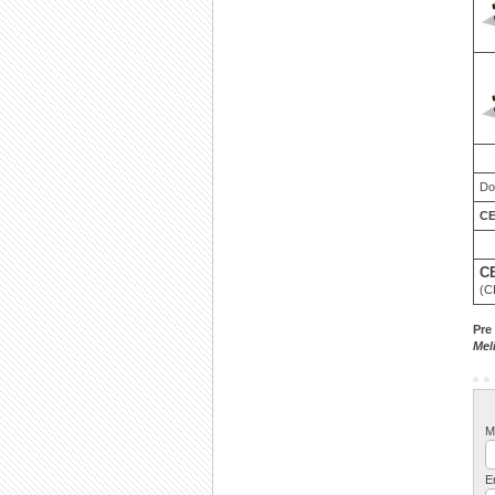
Do
CE
C
(C
Pre
Mel
M
E