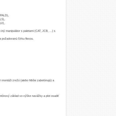
(PALD),
LS),
LV),
o iný manipulátor s paletami (CAT, JCB, …) s
 požadovanú šírku flexou.
ri montáži zrežú (alebo hlbšie zabetónujú) a
etónový základ vo výške navážky a plot osadiť