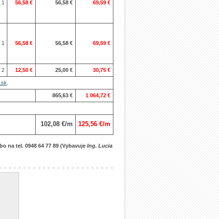
1
56,58 €
56,58 €
69,59 €
1
56,58 €
56,58 €
69,59 €
2
12,50 €
25,00 €
30,75 €
.sk
.
865,63 €
1 064,72 €
102,08 €/m
125,56 €/m
ebo na tel. 0948 64 77 89 (Vybavuje
Ing. Lucia