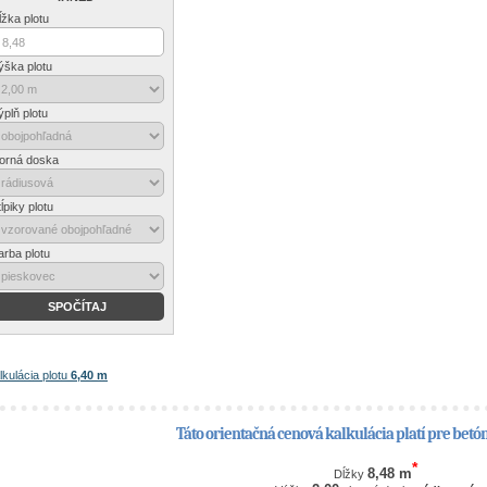
ĺžka plotu
ýška plotu
ýplň plotu
orná doska
ĺpiky plotu
arba plotu
kulácia plotu
6,40 m
Táto orientačná cenová kalkulácia platí pre betón
*
8,48 m
Dĺžky