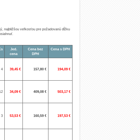
ný, najbližšou veľkosťou pre požadovanú dĺžku
osiahnuť.
Ks
Jed.
Cena bez
Cena s DPH
cena
DPH
4
39,45 €
157,80 €
194,09 €
12
34,09 €
409,08 €
503,17 €
3
53,53 €
160,59 €
197,53 €