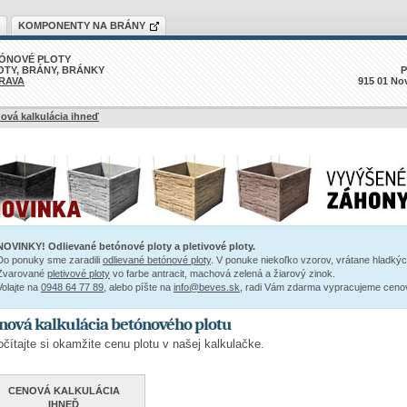
KOMPONENTY NA BRÁNY
ÓNOVÉ PLOTY
OTY, BRÁNY, BRÁNKY
P
RAVA
915 01 No
ová kalkulácia ihneď
NOVINKY! Odlievané betónové ploty a pletivové ploty.
Do ponuky sme zaradili
odlievané betónové ploty
. V ponuke niekoľko vzorov, vrátane hladkýc
Zvarované
pletivové ploty
vo farbe antracit, machová zelená a žiarový zinok.
Volajte na
0948 64 77 89
, alebo píšte na
info@beves.sk
, radi Vám zdarma vypracujeme ceno
nová kalkulácia betónového plotu
čítajte si okamžite cenu plotu v našej kalkulačke.
CENOVÁ KALKULÁCIA
IHNEĎ