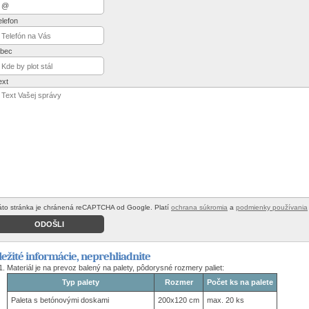
elefon
bec
ext
áto stránka je chránená reCAPTCHA od Google. Platí
ochrana súkromia
a
podmienky používania
ležité informácie, neprehliadnite
Materiál je na prevoz balený na palety, pôdorysné rozmery paliet:
Typ palety
Rozmer
Počet ks na palete
Paleta s betónovými doskami
200x120 cm
max. 20 ks