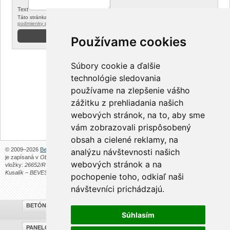
Text
Táto stránka je chránená reCAPTCHA od Google. Platí
ochrana súkromia
a
podmienky používania
Používame cookies
Súbory cookie a ďalšie
technológie sledovania
používame na zlepšenie vášho
zážitku z prehliadania našich
webových stránok, na to, aby sme
vám zobrazovali prispôsobený
obsah a cielené reklamy, na
© 2009–2026
Beves s. r. o.
Stránky prevádzkuje spoločnosť
Beves s. r. o.
. Spoločnosť
analýzu návštevnosti našich
je zapísaná v
Obchodnom registri Okresného úradu v Trenčíne
, v oddieli:
Sro
, číslo
webových stránok a na
vložky:
26652/R
, zo dňa
25.7.2012
.
Beves s. r. o.
je pokračovateľom živnosti
Filip
Kusalík – BEVES
.
Obchodné podmienky
.
pochopenie toho, odkiaľ naši
návštevníci prichádzajú.
BETÓNOVÉ PLOTY
Súhlasím
PANELOVÉ OPLOTENIE