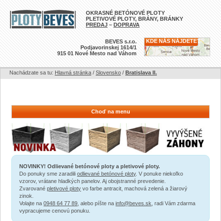
OKRASNÉ BETÓNOVÉ PLOTY
PLETIVOVÉ PLOTY, BRÁNY, BRÁNKY
PREDAJ
–
DOPRAVA
KDE NÁS NÁJDETE?
BEVES s.r.o.
Podjavorinskej 1614/1
915 01 Nové Mesto nad Váhom
Nachádzate sa tu:
Hlavná stránka
/
Slovensko
/
Bratislava II.
Choď na menu
NOVINKY! Odlievané betónové ploty a pletivové ploty.
Do ponuky sme zaradili
odlievané betónové ploty
. V ponuke niekoľko
vzorov, vrátane hladkých panelov. Aj obojstranné prevedenie.
Zvarované
pletivové ploty
vo farbe antracit, machová zelená a žiarový
zinok.
Volajte na
0948 64 77 89
, alebo píšte na
info@beves.sk
, radi Vám zdarma
vypracujeme cenovú ponuku.