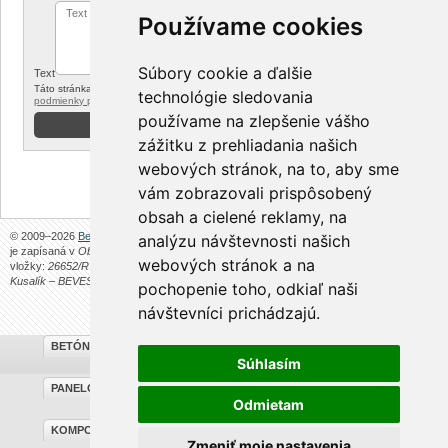
Používame cookies
Súbory cookie a ďalšie
Text
Táto stránka je chránená reCAPTCHA od Google. Platí
ochrana súkromia
a
technológie sledovania
podmienky používania
používame na zlepšenie vášho
zážitku z prehliadania našich
webových stránok, na to, aby sme
vám zobrazovali prispôsobený
obsah a cielené reklamy, na
© 2009–2026
Beves s. r. o.
Stránky prevádzkuje spoločnosť
Beves s. r. o.
. Spoločnosť
analýzu návštevnosti našich
je zapísaná v
Obchodnom registri Okresného úradu v Trenčíne
, v oddieli:
Sro
, číslo
webových stránok a na
vložky:
26652/R
, zo dňa
25.7.2012
.
Beves s. r. o.
je pokračovateľom živnosti
Filip
Kusalík – BEVES
.
Obchodné podmienky
.
pochopenie toho, odkiaľ naši
návštevníci prichádzajú.
BETÓNOVÉ PLOTY
Súhlasím
PANELOVÉ OPLOTENIE
Odmietam
KOMPONENTY NA BRÁNY
Zmeniť moje nastavenia