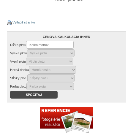
dosiek - pieskovec
Vytlačiť stránku
CENOVÁ KALKULÁCIA IHNEĎ
Dĺžka plotu
Výška plotu
Výplň plotu
Horná doska
Stĺpiky plotu
Farba plotu