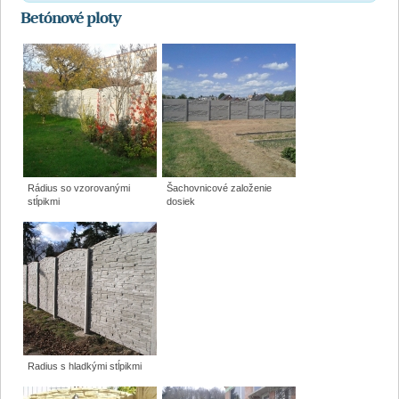
Betónové ploty
Rádius so vzorovanými
Šachovnicové založenie
stĺpikmi
dosiek
Radius s hladkými stĺpikmi