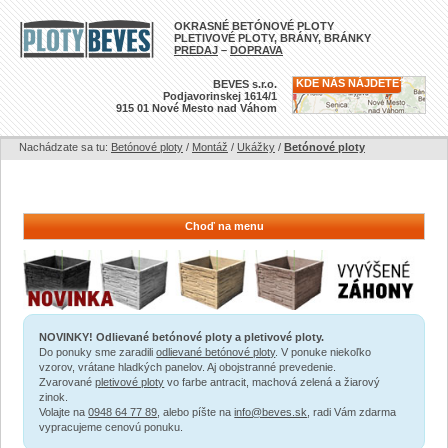
OKRASNÉ BETÓNOVÉ PLOTY
PLETIVOVÉ PLOTY, BRÁNY, BRÁNKY
PREDAJ
–
DOPRAVA
KDE NÁS NÁJDETE?
BEVES s.r.o.
Podjavorinskej 1614/1
915 01 Nové Mesto nad Váhom
Nachádzate sa tu:
Betónové ploty
/
Montáž
/
Ukážky
/
Betónové ploty
Choď na menu
NOVINKY! Odlievané betónové ploty a pletivové ploty.
Do ponuky sme zaradili
odlievané betónové ploty
. V ponuke niekoľko
vzorov, vrátane hladkých panelov. Aj obojstranné prevedenie.
Zvarované
pletivové ploty
vo farbe antracit, machová zelená a žiarový
zinok.
Volajte na
0948 64 77 89
, alebo píšte na
info@beves.sk
, radi Vám zdarma
vypracujeme cenovú ponuku.