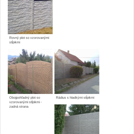
Rovný plot so vzorovanými
stĺpikmi
Obojpohľadný plot so
Rádius s hladkými stĺpikmi
vzorovanými stĺpikmi -
zadná strana