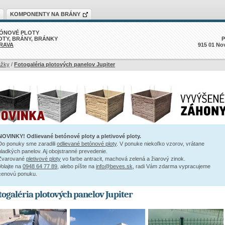
KOMPONENTY NA BRÁNY
ÓNOVÉ PLOTY
OTY, BRÁNY, BRÁNKY
P
RAVA
915 01 No
žky
/
Fotogaléria plotových panelov Jupiter
NOVINKY! Odlievané betónové ploty a pletivové ploty.
Do ponuky sme zaradili
odlievané betónové ploty
. V ponuke niekoľko vzorov, vrátane
hladkých panelov. Aj obojstranné prevedenie.
Zvarované
pletivové ploty
vo farbe antracit, machová zelená a žiarový zinok.
Volajte na
0948 64 77 89
, alebo píšte na
info@beves.sk
, radi Vám zdarma vypracujeme
cenovú ponuku.
togaléria plotových panelov Jupiter