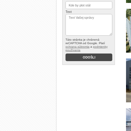
Text
Táto stránka je chránená
reCAPTCHA od Google. Platí
ochrana súkromia
a
podmienky
používania