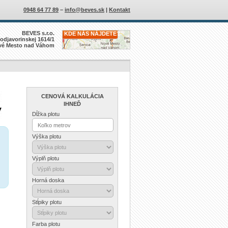
0948 64 77 89
–
info@beves.sk
|
Kontakt
BEVES s.r.o.
KDE NÁS NÁJDETE?
odjavorinskej 1614/1
vé Mesto nad Váhom
CENOVÁ KALKULÁCIA
IHNEĎ
Dĺžka plotu
Výška plotu
Výplň plotu
Horná doska
Stĺpiky plotu
Farba plotu