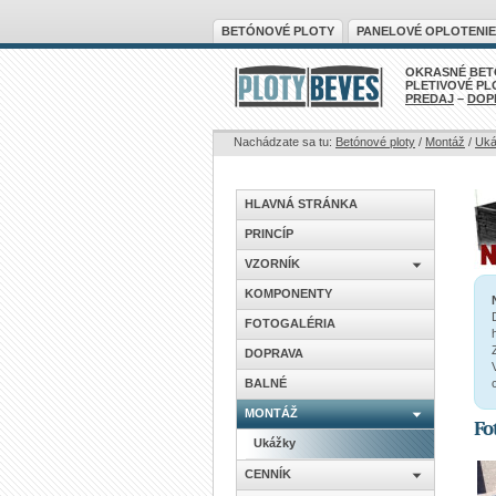
BETÓNOVÉ PLOTY
PANELOVÉ OPLOTENIE
OKRASNÉ BET
PLETIVOVÉ PL
PREDAJ
–
DOP
Nachádzate sa tu:
Betónové ploty
/
Montáž
/
Uká
HLAVNÁ STRÁNKA
PRINCÍP
VZORNÍK
KOMPONENTY
FOTOGALÉRIA
DOPRAVA
BALNÉ
MONTÁŽ
Fo
Ukážky
CENNÍK