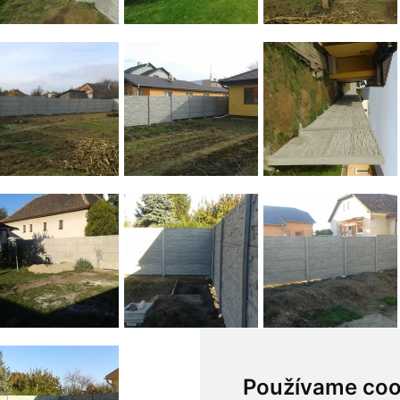
Používame coo