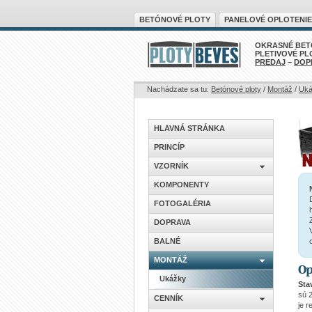
BETÓNOVÉ PLOTY
PANELOVÉ OPLOTENIE
OKRASNÉ BET
PLETIVOVÉ PL
PREDAJ
–
DOP
Nachádzate sa tu:
Betónové ploty
/
Montáž
/
Uká
HLAVNÁ STRÁNKA
PRINCÍP
VZORNÍK
KOMPONENTY
FOTOGALÉRIA
DOPRAVA
BALNÉ
MONTÁŽ
Op
Ukážky
Sta
sú 2
CENNÍK
je r