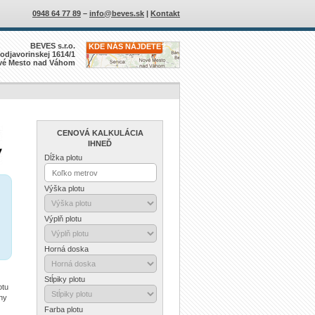
0948 64 77 89
–
info@beves.sk
|
Kontakt
BEVES s.r.o.
KDE NÁS NÁJDETE?
odjavorinskej 1614/1
vé Mesto nad Váhom
CENOVÁ KALKULÁCIA
IHNEĎ
Dĺžka plotu
Výška plotu
Výplň plotu
Horná doska
Stĺpiky plotu
otu
any
Farba plotu