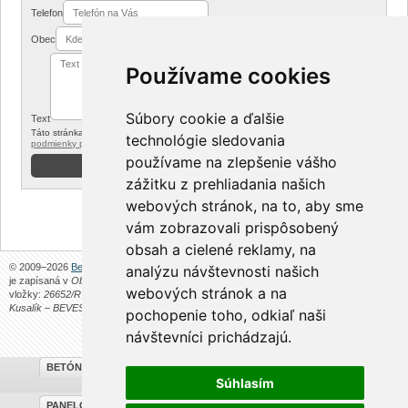
Telefon
Obec
Používame cookies
Súbory cookie a ďalšie
Text
Táto stránka je chránená reCAPTCHA od Google. Platí
ochrana súkromia
a
technológie sledovania
podmienky používania
používame na zlepšenie vášho
zážitku z prehliadania našich
webových stránok, na to, aby sme
vám zobrazovali prispôsobený
obsah a cielené reklamy, na
© 2009–2026
Beves s. r. o.
Stránky prevádzkuje spoločnosť
Beves s. r. o.
. Spoločnosť
analýzu návštevnosti našich
je zapísaná v
Obchodnom registri Okresného úradu v Trenčíne
, v oddieli:
Sro
, číslo
webových stránok a na
vložky:
26652/R
, zo dňa
25.7.2012
.
Beves s. r. o.
je pokračovateľom živnosti
Filip
Kusalík – BEVES
.
Obchodné podmienky
.
pochopenie toho, odkiaľ naši
návštevníci prichádzajú.
BETÓNOVÉ PLOTY
Súhlasím
PANELOVÉ OPLOTENIE