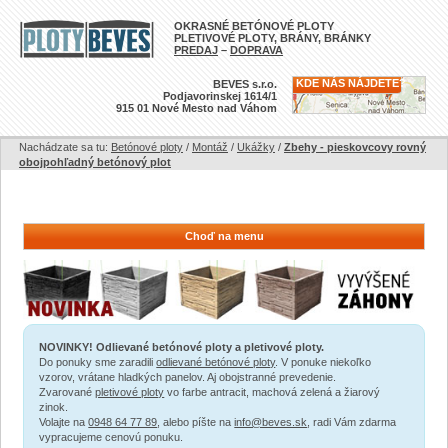
OKRASNÉ BETÓNOVÉ PLOTY
PLETIVOVÉ PLOTY, BRÁNY, BRÁNKY
PREDAJ
–
DOPRAVA
KDE NÁS NÁJDETE?
BEVES s.r.o.
Podjavorinskej 1614/1
915 01 Nové Mesto nad Váhom
Nachádzate sa tu:
Betónové ploty
/
Montáž
/
Ukážky
/
Zbehy - pieskovcovy rovný
obojpohľadný betónový plot
Choď na menu
NOVINKY! Odlievané betónové ploty a pletivové ploty.
Do ponuky sme zaradili
odlievané betónové ploty
. V ponuke niekoľko
vzorov, vrátane hladkých panelov. Aj obojstranné prevedenie.
Zvarované
pletivové ploty
vo farbe antracit, machová zelená a žiarový
zinok.
Volajte na
0948 64 77 89
, alebo píšte na
info@beves.sk
, radi Vám zdarma
vypracujeme cenovú ponuku.