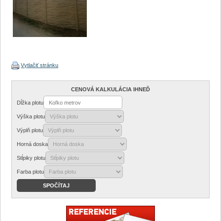
Vytlačiť stránku
CENOVÁ KALKULÁCIA IHNEĎ
Dĺžka plotu
Výška plotu
Výplň plotu
Horná doska
Stĺpiky plotu
Farba plotu