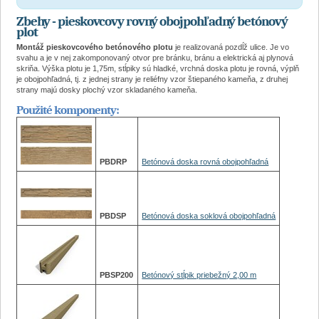
Zbehy - pieskovcovy rovný obojpohľadný betónový
plot
Montáž pieskovcového betónového plotu
je realizovaná pozdĺž ulice. Je vo
svahu a je v nej zakomponovaný otvor pre bránku, bránu a elektrická aj plynová
skriňa. Výška plotu je 1,75m, stĺpiky sú hladké, vrchná doska plotu je rovná, výplň
je obojpohľadná, tj. z jednej strany je reliéfny vzor štiepaného kameňa, z druhej
strany majú dosky plochý vzor skladaného kameňa.
Použité komponenty:
PBDRP
Betónová doska rovná obojpohľadná
PBDSP
Betónová doska soklová obojpohľadná
PBSP200
Betónový stĺpik priebežný 2,00 m