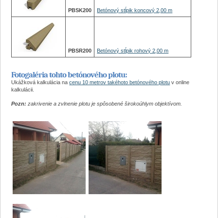
PBSK200
Betónový stĺpik koncový 2,00 m
PBSR200
Betónový stĺpik rohový 2,00 m
Fotogaléria tohto betónového plotu:
Ukážková kalkulácia na
cenu 10 metrov takéhoto betónového plotu
v online
kalkulácii.
Pozn:
zakrivenie a zvlnenie plotu je spôsobené širokoúhlym objektívom.