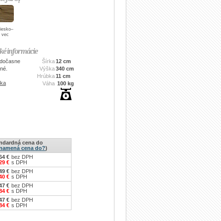
iesko–
vec
ké informácie
 dočasne
Šírka
12 cm
né.
Výška
340 cm
Hrúbka
11 cm
uka
Váha
100 kg
ndardná cena do
znamená cena do?
)
64 €
bez DPH
29 €
s DPH
49 €
bez DPH
40 €
s DPH
47 €
bez DPH
84 €
s DPH
47 €
bez DPH
84 €
s DPH