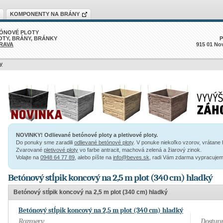
KOMPONENTY NA BRÁNY
ÓNOVÉ PLOTY
OTY, BRÁNY, BRÁNKY
P
RAVA
915 01 No
y
NOVINKY! Odlievané betónové ploty a pletivové ploty.
Do ponuky sme zaradili
odlievané betónové ploty
. V ponuke niekoľko vzorov, vrátane 
Zvarované
pletivové ploty
vo farbe antracit, machová zelená a žiarový zinok.
Volajte na
0948 64 77 89
, alebo píšte na
info@beves.sk
, radi Vám zdarma vypracuje
Betónový stĺpik koncový na 2,5 m plot (340 cm) hladký
Betónový stĺpik koncový na 2,5 m plot (340 cm) hladký
Betónový stĺpik koncový na 2,5 m plot (340 cm) hladký
Rozmery
Dostupn