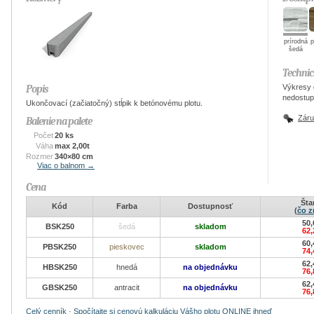
prírodná
p
šedá
Technic
Výkresy
Popis
nedostup
Ukončovací (začiatočný) stĺpik k betónovému plotu.
Zár
Balenie na palete
Počet
20 ks
Váha
max 2,00t
Rozmer
340×80 cm
Viac o balnom →
Cena
Šta
Kód
Farba
Dostupnosť
(
čo 
50,
BSK250
šedá
skladom
62,
60,
PBSK250
pieskovec
skladom
74,
62,
HBSK250
hnedá
na objednávku
76,
62,
GBSK250
antracit
na objednávku
76,
Celý cenník
·
Spočítajte si cenovú kalkuláciu Vášho plotu ONLINE ihneď