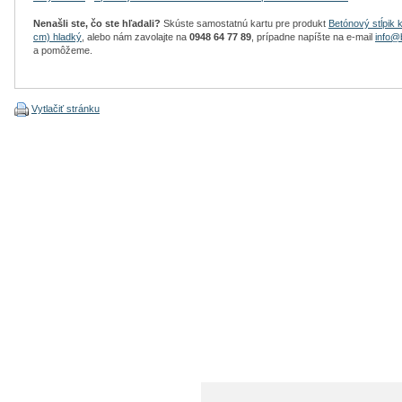
Nenašli ste, čo ste hľadali?
Skúste samostatnú kartu pre produkt
Betónový stĺpik 
cm) hladký
, alebo nám zavolajte na
0948 64 77 89
, prípadne napíšte na e-mail
info@
a pomôžeme.
Vytlačiť stránku