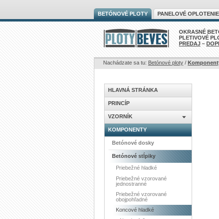
BETÓNOVÉ PLOTY
PANELOVÉ OPLOTENIE
OKRASNÉ BET
PLETIVOVÉ PL
PREDAJ
–
DOP
Nachádzate sa tu:
Betónové ploty
/
Komponent
HLAVNÁ STRÁNKA
PRINCÍP
VZORNÍK
KOMPONENTY
Betónové dosky
Betónové stĺpiky
Priebežné hladké
Priebežné vzorované
jednostranné
Priebežné vzorované
obojpohľadné
Koncové hladké