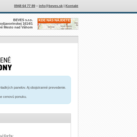
0948 64 77 89
–
info@beves.sk
|
Kontakt
BEVES s.r.o.
KDE NÁS NÁJDETE?
odjavorinskej 1614/1
vé Mesto nad Váhom
hladkých panelov. Aj obojstranné prevedenie.
me cenovú ponuku.
é farby